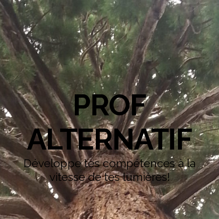
PROF
ALTERNATIF
Développe tes compétences à la
vitesse de tes lumières!