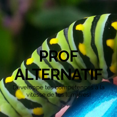
PROF
ALTERNATIF
Développe tes compétences à la
vitesse de tes lumières!