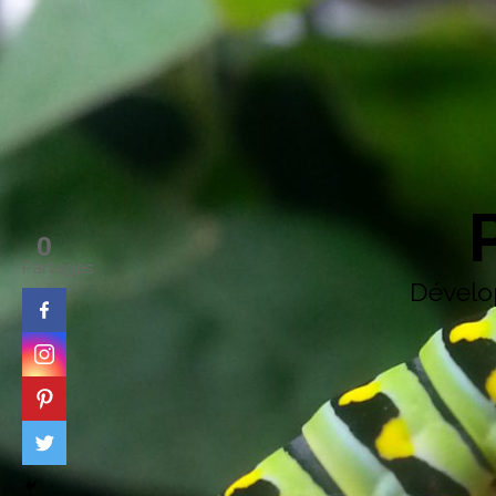
0
Partages
Dévelop