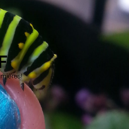
F
umières!