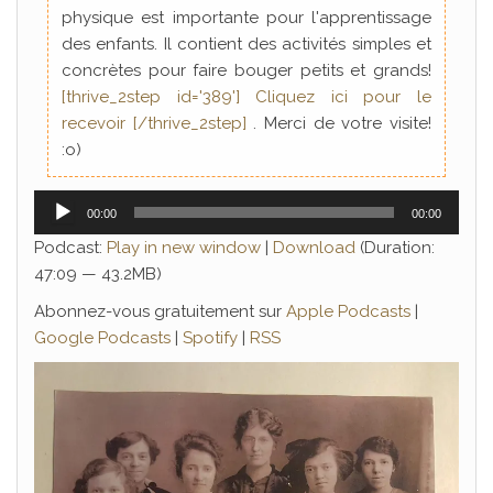
physique est importante pour l'apprentissage
des enfants. Il contient des activités simples et
concrètes pour faire bouger petits et grands!
[thrive_2step id='389'] Cliquez ici pour le
recevoir [/thrive_2step]
. Merci de votre visite!
:o)
Lecteur
00:00
00:00
audio
Podcast:
Play in new window
|
Download
(Duration:
47:09 — 43.2MB)
Abonnez-vous gratuitement sur
Apple Podcasts
|
Google Podcasts
|
Spotify
|
RSS