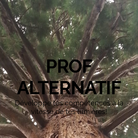
PROF
ALTERNATIF
Développe tes compétences à la
vitesse de tes lumières!