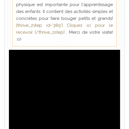
physique est importante pour l'apprentissage
des enfants. Il contient des activités simples et
concrètes pour faire bouger petits et grands!
[thrive_2step id='389'] Cliquez ici pour le
recevoir [/thrive_2step]
. Merci de votre visite!
:o)