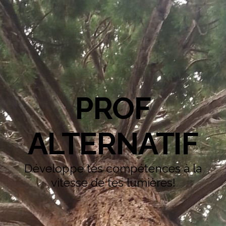
PROF
ALTERNATIF
Développe tes compétences à la
vitesse de tes lumières!