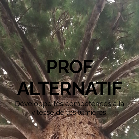
PROF
ALTERNATIF
Développe tes compétences à la
vitesse de tes lumières!