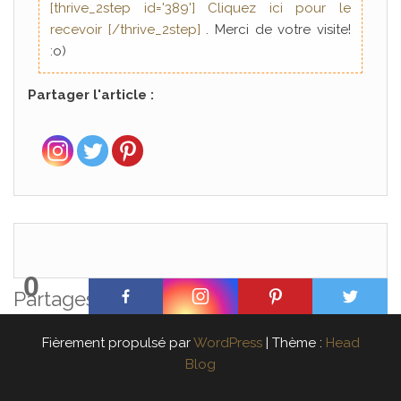
[thrive_2step id='389'] Cliquez ici pour le
recevoir [/thrive_2step]
. Merci de votre visite!
:o)
Partager l'article :
0
Partages
Fièrement propulsé par
WordPress
|
Thème :
Head
Blog