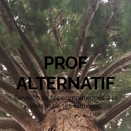
PROF
ALTERNATIF
Développe tes compétences à la
vitesse de tes lumières!