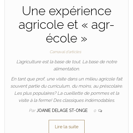
Une expérience
agricole et « agr-
école »
Carnaval d'articles
L’agriculture est la base de tout. La base de notre
alimentation.
En tant que prof, une visite dans un milieu agricole fait
souvent partie du curriculum, du moins, au préscolaire.
Les plus populaires? La cueillette de pommes et la
visite à la ferme! Des classiques indémodables.
Par
JOANIE DELAGE ST-ONGE
0
Lire la suite