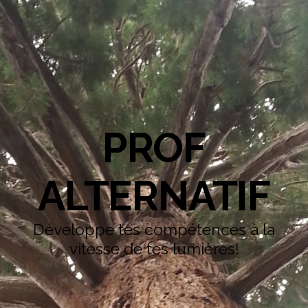
PROF
ALTERNATIF
Développe tes compétences à la
vitesse de tes lumières!