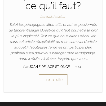
ce qu’il faut?
Carnaval d'articles
Salut les pédagogues alternatifs et autres passionnés
de l’apprentissage! Qu’est-ce qu’il faut pour être le prof
le plus inspirant? C’est ce que nous allons découvrir
dans cet article récapitulatif de mon carnaval d’article
auquel 3 fabuleuses femmes ont participé. (J’en
profiterai aussi pour vous partager mon témoignage,
donc 4 récits, hihi!) ☆☆ J’espère que vous…
Par
JOANIE DELAGE ST-ONGE
0
Lire la suite