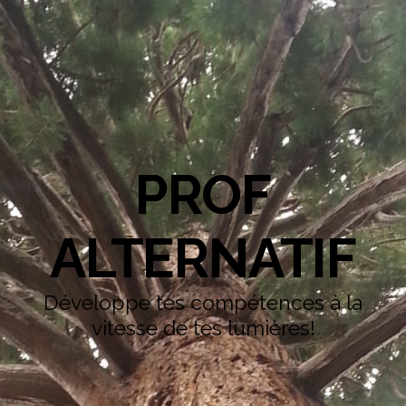
PROF
ALTERNATIF
Développe tes compétences à la
vitesse de tes lumières!