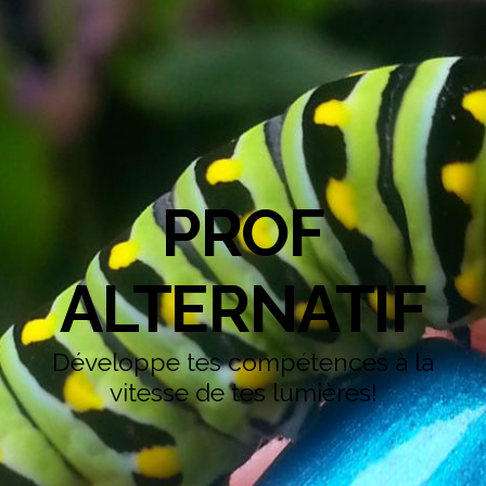
PROF
ALTERNATIF
Développe tes compétences à la
vitesse de tes lumières!